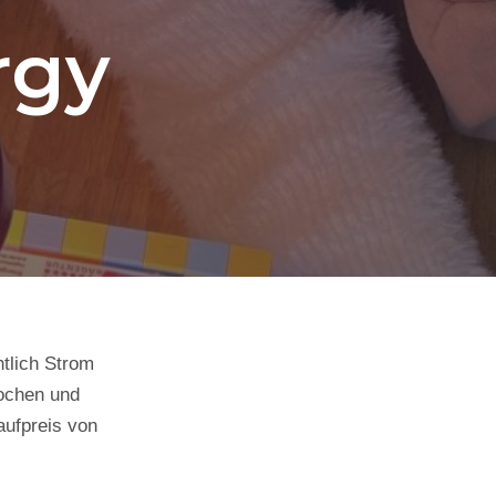
rgy
tlich Strom
ochen und
aufpreis von