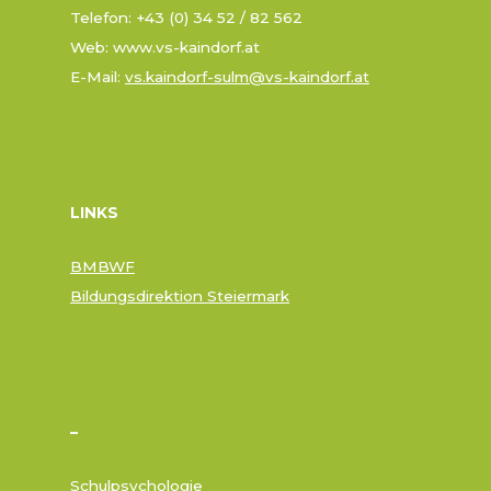
e
Telefon: +43 (0) 34 52 / 82 562
r
Web: www.vs-kaindorf.at
u
E-Mail:
vs.kaindorf-sulm@vs-kaindorf.at
n
g
d
e
r
LINKS
B
e
i
BMBWF
t
Bildungsdirektion Steiermark
r
ä
g
e
–
Schulpsychologie