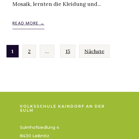
Mosaik, lernten die Kleidung und
...
READ MORE →
S
1
2
…
15
Nächste
e
i
t
e
n
n
u
VOLKSSCHULE KAINDORF AN DER
m
SULM
m
e
Sulmhofsiedlung 4
r
i
8430 Leibnitz