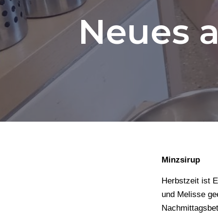
Neues a
Minzsirup
Herbstzeit ist 
und Melisse gee
Nachmittagsbet