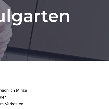
ulgarten
reichlich Minze
 der
im Verkosten.