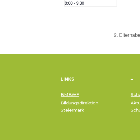
8:00 - 9:30
2. Elterna
LINKS
–
BMBWF
Schu
Bildungsdirektion
Aktu
Steiermark
Sch