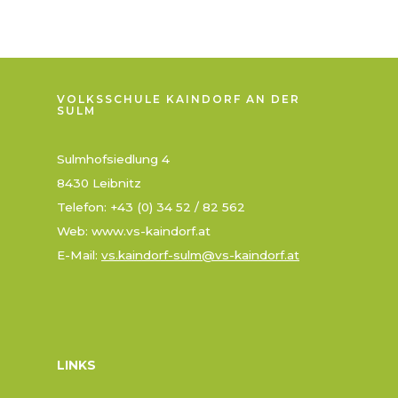
n
a
v
i
g
a
VOLKSSCHULE KAINDORF AN DER
SULM
t
i
Sulmhofsiedlung 4
o
n
8430 Leibnitz
Telefon: +43 (0) 34 52 / 82 562
Web: www.vs-kaindorf.at
E-Mail:
vs.kaindorf-sulm@vs-kaindorf.at
LINKS