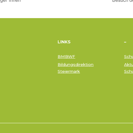
LINKS
–
BMBWF
Schu
Bildungsdirektion
Aktu
Steiermark
Sch