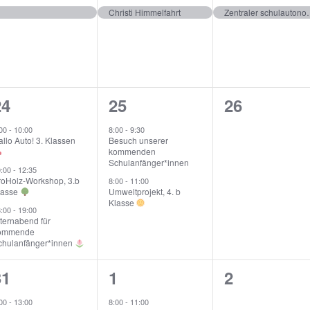
e
e
e
s
s
s
Christi Himmelfahrt
Zentraler 
v
v
v
,
,
e
e
e
n
n
n
3
2
0
24
25
26
t
t
e
e
e
,
,
:00
-
10:00
8:00
-
9:30
llo Auto! 3. Klassen
Besuch unserer
v
v
v
kommenden
Schulanfänger*innen
e
e
e
0:00
-
12:35
roHolz-Workshop, 3.b
8:00
-
11:00
lasse
Umweltprojekt, 4. b
n
n
n
Klasse
8:00
-
19:00
t
t
ternabend für
ommende
s
s
s
chulanfänger*innen
,
,
1
1
0
31
1
2
e
e
e
:00
-
13:00
8:00
-
11:00