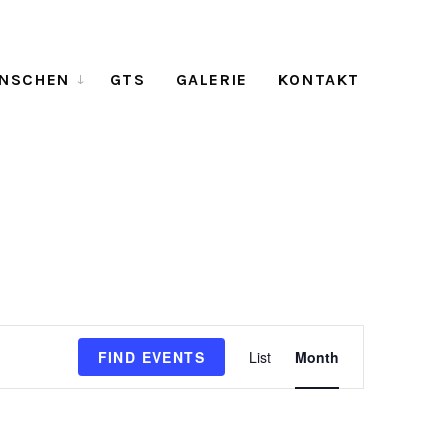
NSCHEN
GTS
GALERIE
KONTAKT
E
FIND EVENTS
List
Month
v
e
n
t