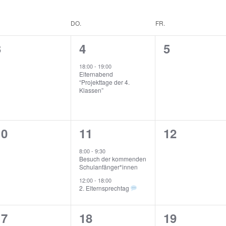
DO.
FR.
0
1
0
3
4
5
e
e
e
18:00
-
19:00
Elternabend
v
v
v
“Projekttage der 4.
Klassen”
e
e
e
n
n
n
0
2
0
10
11
12
t
t
e
e
e
s
,
s
8:00
-
9:30
Besuch der kommenden
v
v
v
,
Schulanfänger*innen
e
e
e
12:00
-
18:00
2. Elternsprechtag
n
n
n
1
1
1
17
18
19
t
t