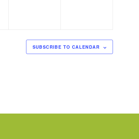
v
v
e
e
n
n
t
t
s
s
SUBSCRIBE TO CALENDAR
,
,