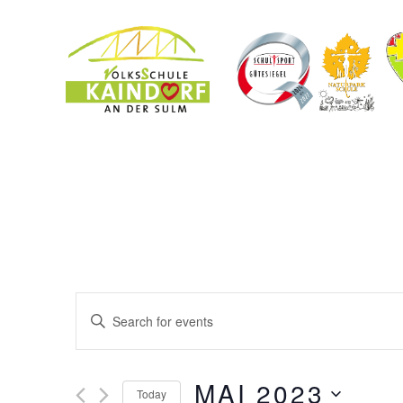
E
Enter
v
e
Keyword.
n
Search
t
MAI 2023
for
Today